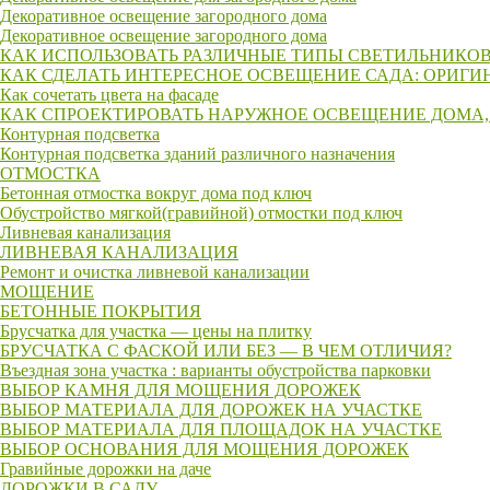
Декоративное освещение загородного дома
Декоративное освещение загородного дома
КАК ИСПОЛЬЗОВАТЬ РАЗЛИЧНЫЕ ТИПЫ СВЕТИЛЬНИКОВ
КАК СДЕЛАТЬ ИНТЕРЕСНОЕ ОСВЕЩЕНИЕ САДА: ОРИГИ
Как сочетать цвета на фасаде
КАК СПРОЕКТИРОВАТЬ НАРУЖНОЕ ОСВЕЩЕНИЕ ДОМА,
Контурная подсветка
Контурная подсветка зданий различного назначения
ОТМОСТКА
Бетонная отмостка вокруг дома под ключ
Обустройство мягкой(гравийной) отмостки под ключ
Ливневая канализация
ЛИВНЕВАЯ КАНАЛИЗАЦИЯ
Ремонт и очистка ливневой канализации
МОЩЕНИЕ
БЕТОННЫЕ ПОКРЫТИЯ
Брусчатка для участка — цены на плитку
БРУСЧАТКА С ФАСКОЙ ИЛИ БЕЗ — В ЧЕМ ОТЛИЧИЯ?
Въездная зона участка : варианты обустройства парковки
ВЫБОР КАМНЯ ДЛЯ МОЩЕНИЯ ДОРОЖЕК
ВЫБОР МАТЕРИАЛА ДЛЯ ДОРОЖЕК НА УЧАСТКЕ
ВЫБОР МАТЕРИАЛА ДЛЯ ПЛОЩАДОК НА УЧАСТКЕ
ВЫБОР ОСНОВАНИЯ ДЛЯ МОЩЕНИЯ ДОРОЖЕК
Гравийные дорожки на даче
ДОРОЖКИ В САДУ