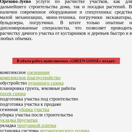
Орехово-Зуево
услуги по расчистке участков, как для
дальнейшего строительства дома, так и посадки растений. В
наличии современное оборудование и спецтехника: средства
малой механизации, мини-техника, погрузчики экскаваторы,
бульдозеры, погрузчики. В штате только опытные и
дипломированные специалисты, что позволяет проводить
расчистку дачного участка от кустарников и деревьев быстро и в
любых объемах.
В объем работ, выполняемых «GREEN GOOSE» входят:
комплексное
озеленение
комплексное благоустройство
обустройство
рулонного газона
планировка грунта, земляные работы
посев газона
подготовка участка под строительство
подготовка участка к продаже
сезонная
уборка участка
уборка участка после строительства
укладка брусчатки
укладка
тротуарной плитки
установка системы
автоматического полива