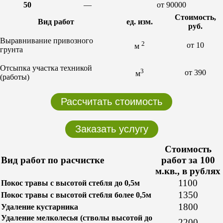
50
—
от 90000
Стоимость,
Вид работ
ед. изм.
руб.
Выравнивание привозного
2
от 10
м
грунта
Отсыпка участка техникой
3
от 390
м
(работы)
Рассчитать стоимость
Заказать услугу
Стоимость
Вид работ по расчистке
работ за 100
м.кв., в рублях
1100
Покос травы с высотой стебля до 0,5м
1350
Покос травы с высотой стебля более 0,5м
1800
Удаление кустарника
Удаление мелколесья (стволы высотой до
2200