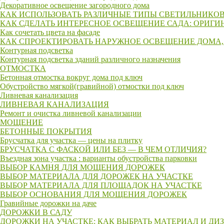
Декоративное освещение загородного дома
КАК ИСПОЛЬЗОВАТЬ РАЗЛИЧНЫЕ ТИПЫ СВЕТИЛЬНИКОВ
КАК СДЕЛАТЬ ИНТЕРЕСНОЕ ОСВЕЩЕНИЕ САДА: ОРИГИ
Как сочетать цвета на фасаде
КАК СПРОЕКТИРОВАТЬ НАРУЖНОЕ ОСВЕЩЕНИЕ ДОМА,
Контурная подсветка
Контурная подсветка зданий различного назначения
ОТМОСТКА
Бетонная отмостка вокруг дома под ключ
Обустройство мягкой(гравийной) отмостки под ключ
Ливневая канализация
ЛИВНЕВАЯ КАНАЛИЗАЦИЯ
Ремонт и очистка ливневой канализации
МОЩЕНИЕ
БЕТОННЫЕ ПОКРЫТИЯ
Брусчатка для участка — цены на плитку
БРУСЧАТКА С ФАСКОЙ ИЛИ БЕЗ — В ЧЕМ ОТЛИЧИЯ?
Въездная зона участка : варианты обустройства парковки
ВЫБОР КАМНЯ ДЛЯ МОЩЕНИЯ ДОРОЖЕК
ВЫБОР МАТЕРИАЛА ДЛЯ ДОРОЖЕК НА УЧАСТКЕ
ВЫБОР МАТЕРИАЛА ДЛЯ ПЛОЩАДОК НА УЧАСТКЕ
ВЫБОР ОСНОВАНИЯ ДЛЯ МОЩЕНИЯ ДОРОЖЕК
Гравийные дорожки на даче
ДОРОЖКИ В САДУ
ДОРОЖКИ НА УЧАСТКЕ: КАК ВЫБРАТЬ МАТЕРИАЛ И ДИ