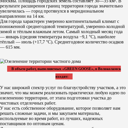
Москвы. Площадь городских земель составляет 30—35 км². В
результате расширения границ территория города значительно
увеличилась — город протянулся в меридиональном
направлении на 14 км.
Для города характерен умеренно континентальный климат с
пониженной среднегодовой температурой, умеренно-холодной
зимой и тёплым влажным летом. Самый холодный месяц года
— январь (средняя температура воздуха −9,1 °С), наиболее
тёплый — июль (+17,7 °С). Среднегодовое количество осадков
— 615 мм.
В объем работ, выполняемых «GREEN GOOSE», в Волоколамск
входят:
У нас широкий спектр услуг по благоустройству участков, а это
значит, что мы можем реализовать практически любую идею по
озеленению территории, от этапа подготовки участка до
чистовых отделочных работ.
У нас есть собственное оборудование, которое позволяет нам
решать сложные задачи, и мы закупаем материалы,
используемые во время работ, из лучших, надежных
поставщиков по оптовым ценам.