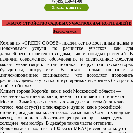
+7(495)150-41-00
Заказать звонок
БЛАГОУСТРОЙСТВО САДОВЫХ УЧАСТКОВ, ДАЧ, КОТТЕДЖЕЙ В
Волоколамск
Компания «GREEN GOOSE» предлагает по доступным ценам в
Волоколамск услуги по расчистке участков, как для
дальнейшего строительства дома, так и посадки растений. В
наличии современное оборудование и спецтехника: средства
малой механизации, мини-техника, погрузчики экскаваторы,
бульдозеры, погрузчики. В штате только опытные и
дипломированные специалисты, что позволяет проводить
расчистку дачного участка от кустарников и деревьев быстро и в
любых объемах.
Климат города Королёв, как и всей Московской области —
умеренно континентальный, немного отличается от климата
Москвы. Зимой здесь несколько холоднее, а летом (июнь здесь
теплее, чем август) не так жарко и душно, как в российской
столице, осадков выпадает несколько меньше. Самый холодный
месяц, в отличие от областного центра, январь, а март здесь
холоднее, чем ноябрь. В декабре также часты оттепели.
Волоколамск находится в 100 км от МКАД к северо-западу от