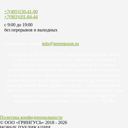
+7(495)150-41-00
+7(903)101-84-44
c 9:00 до 19:00
без перерывов и выходных
Свяжитесь с нами:
info@greengoose.ru
Компания “GREEN GOOSE” предлагает широкий спектр
услуг в сфере благоустройства земельных участков в
Московской области. Мы готовы помочь не только в
реализации масштабного проекта ландшафтного дизайна,
но и справиться с такими задачами как снос сооружений,
расчистка участка от мусора и ненужной растительности,
периодический покос травы на участке. Данный интернет-
сайт носит исключительно информационный характер и ни
при каких условиях не является публичной офертой,
определяемой положениями Статьи 437 (2) ГК РФ.
Политика конфиденциальности
© ООО «ГРИНГУСЬ» 2018 - 2026
НОВЫЕ ПУБЛИКАЦИИ