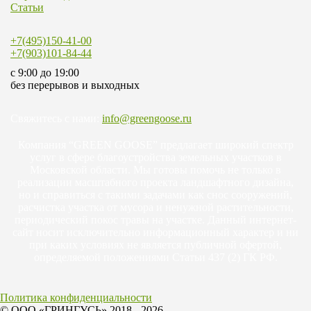
Статьи
+7(495)150-41-00
+7(903)101-84-44
c 9:00 до 19:00
без перерывов и выходных
Свяжитесь с нами:
info@greengoose.ru
Компания “GREEN GOOSE” предлагает широкий спектр
услуг в сфере благоустройства земельных участков в
Московской области. Мы готовы помочь не только в
реализации масштабного проекта ландшафтного дизайна,
но и справиться с такими задачами как снос сооружений,
расчистка участка от мусора и ненужной растительности,
периодический покос травы на участке. Данный интернет-
сайт носит исключительно информационный характер и ни
при каких условиях не является публичной офертой,
определяемой положениями Статьи 437 (2) ГК РФ.
Политика конфиденциальности
© ООО «ГРИНГУСЬ» 2018 - 2026