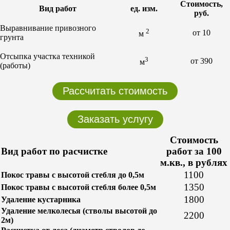
Стоимость,
Вид работ
ед. изм.
руб.
Выравнивание привозного
2
от 10
м
грунта
Отсыпка участка техникой
3
от 390
м
(работы)
Рассчитать стоимость
Заказать услугу
Стоимость
Вид работ по расчистке
работ за 100
м.кв., в рублях
1100
Покос травы с высотой стебля до 0,5м
1350
Покос травы с высотой стебля более 0,5м
1800
Удаление кустарника
Удаление мелколесья (стволы высотой до
2200
2м)