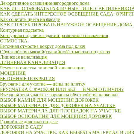
Декоративное освещение загородного дома
КАК ИСПОЛЬЗОВАТЬ РАЗЛИЧНЫЕ ТИПЫ СВЕТИЛЬНИКОВ
КАК СДЕЛАТЬ ИНТЕРЕСНОЕ ОСВЕЩЕНИЕ САДА: ОРИГИ
Как сочетать цвета на фасаде
КАК СПРОЕКТИРОВАТЬ НАРУЖНОЕ ОСВЕЩЕНИЕ ДОМА,
Контурная подсветка
Контурная подсветка зданий различного назначения
ОТМОСТКА
Бетонная отмостка вокруг дома под ключ
Обустройство мягкой(гравийной) отмостки под ключ
Ливневая канализация
ЛИВНЕВАЯ КАНАЛИЗАЦИЯ
Ремонт и очистка ливневой канализации
МОЩЕНИЕ
БЕТОННЫЕ ПОКРЫТИЯ
Брусчатка для участка — цены на плитку
БРУСЧАТКА С ФАСКОЙ ИЛИ БЕЗ — В ЧЕМ ОТЛИЧИЯ?
Въездная зона участка : варианты обустройства парковки
ВЫБОР КАМНЯ ДЛЯ МОЩЕНИЯ ДОРОЖЕК
ВЫБОР МАТЕРИАЛА ДЛЯ ДОРОЖЕК НА УЧАСТКЕ
ВЫБОР МАТЕРИАЛА ДЛЯ ПЛОЩАДОК НА УЧАСТКЕ
ВЫБОР ОСНОВАНИЯ ДЛЯ МОЩЕНИЯ ДОРОЖЕК
Гравийные дорожки на даче
ДОРОЖКИ В САДУ
ДОРОЖКИ НА УЧАСТКЕ: КАК ВЫБРАТЬ МАТЕРИАЛ И ДИ