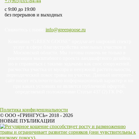
+7(903)101-84-44
c 9:00 до 19:00
без перерывов и выходных
Свяжитесь с нами:
info@greengoose.ru
Компания “GREEN GOOSE” предлагает широкий спектр
услуг в сфере благоустройства земельных участков в
Московской области. Мы готовы помочь не только в
реализации масштабного проекта ландшафтного дизайна,
но и справиться с такими задачами как снос сооружений,
расчистка участка от мусора и ненужной растительности,
периодический покос травы на участке. Данный интернет-
сайт носит исключительно информационный характер и ни
при каких условиях не является публичной офертой,
определяемой положениями Статьи 437 (2) ГК РФ.
Политика конфиденциальности
© ООО «ГРИНГУСЬ» 2018 - 2026
НОВЫЕ ПУБЛИКАЦИИ