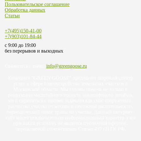
Пользовательское соглашение
Обработка данных
Статьи
+7(495)150-41-00
+7(903)101-84-44
c 9:00 до 19:00
без перерывов и выходных
Свяжитесь с нами:
info@greengoose.ru
Компания “GREEN GOOSE” предлагает широкий спектр
услуг в сфере благоустройства земельных участков в
Московской области. Мы готовы помочь не только в
реализации масштабного проекта ландшафтного дизайна,
но и справиться с такими задачами как снос сооружений,
расчистка участка от мусора и ненужной растительности,
периодический покос травы на участке. Данный интернет-
сайт носит исключительно информационный характер и ни
при каких условиях не является публичной офертой,
определяемой положениями Статьи 437 (2) ГК РФ.