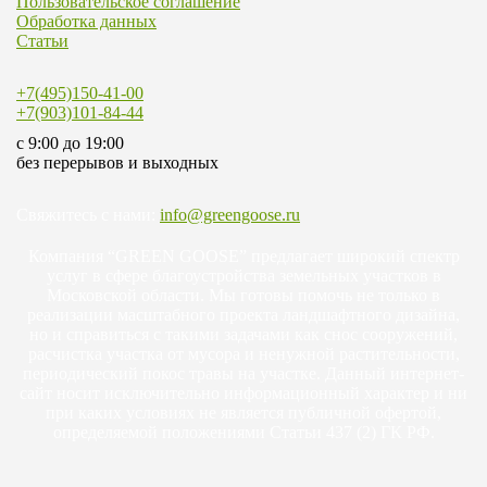
Пользовательское соглашение
Обработка данных
Статьи
+7(495)150-41-00
+7(903)101-84-44
c 9:00 до 19:00
без перерывов и выходных
Свяжитесь с нами:
info@greengoose.ru
Компания “GREEN GOOSE” предлагает широкий спектр
услуг в сфере благоустройства земельных участков в
Московской области. Мы готовы помочь не только в
реализации масштабного проекта ландшафтного дизайна,
но и справиться с такими задачами как снос сооружений,
расчистка участка от мусора и ненужной растительности,
периодический покос травы на участке. Данный интернет-
сайт носит исключительно информационный характер и ни
при каких условиях не является публичной офертой,
определяемой положениями Статьи 437 (2) ГК РФ.