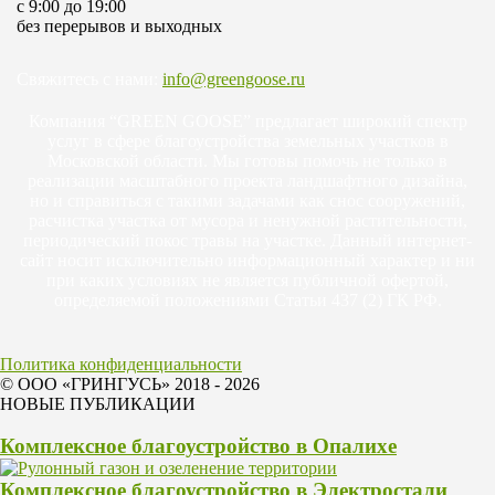
c 9:00 до 19:00
без перерывов и выходных
Свяжитесь с нами:
info@greengoose.ru
Компания “GREEN GOOSE” предлагает широкий спектр
услуг в сфере благоустройства земельных участков в
Московской области. Мы готовы помочь не только в
реализации масштабного проекта ландшафтного дизайна,
но и справиться с такими задачами как снос сооружений,
расчистка участка от мусора и ненужной растительности,
периодический покос травы на участке. Данный интернет-
сайт носит исключительно информационный характер и ни
при каких условиях не является публичной офертой,
определяемой положениями Статьи 437 (2) ГК РФ.
Политика конфиденциальности
© ООО «ГРИНГУСЬ» 2018 - 2026
НОВЫЕ ПУБЛИКАЦИИ
Комплексное благоустройство в Опалихе
Комплексное благоустройство в Электростали