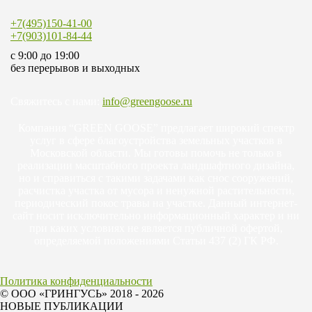
+7(495)150-41-00
+7(903)101-84-44
c 9:00 до 19:00
без перерывов и выходных
Свяжитесь с нами:
info@greengoose.ru
Компания “GREEN GOOSE” предлагает широкий спектр
услуг в сфере благоустройства земельных участков в
Московской области. Мы готовы помочь не только в
реализации масштабного проекта ландшафтного дизайна,
но и справиться с такими задачами как снос сооружений,
расчистка участка от мусора и ненужной растительности,
периодический покос травы на участке. Данный интернет-
сайт носит исключительно информационный характер и ни
при каких условиях не является публичной офертой,
определяемой положениями Статьи 437 (2) ГК РФ.
Политика конфиденциальности
© ООО «ГРИНГУСЬ» 2018 - 2026
НОВЫЕ ПУБЛИКАЦИИ