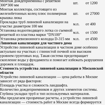
Монтаж дождеприемника с решеткой
шт.
от 1200
300*300 мм
Монтаж коллектора, состоящего из
железобетонных колец плюс полимерная
шт.
от 27000
крышка люка
Прокладка труб ливневой канализации на
м.п.
от 400
участке диаметром 100 мм
Установка водоотводящего лотка со съемной
м.п.
от 1500
решеткой из пластика марки “DN100”
Установка ревизионного колодца D-315 мм
м.п.
от 4500
Ливневая канализация для частного дома
Устройство ливневой канализации в частном доме
особенно
актуально на участках с глинистой почвой или высоким
уровнем грунтовых вод. Такая система предотвращает
скопление воды у фундамента и помогает избежать разрушения
дорожек и площадок.
Стоимость устройства ливневой канализации в Московской
области
Устройство ливневой канализации — цена работы в Москве
зависит от ряда факторов:
Площадь участка и сложность ландшафта.
Количество дождеприемников и других элементов системы.
Глубина укладки труб и тип используемых материалов.
Мы предлагаем прозрачные расчеты, а
устройство ливневой
канализации — стоимость работ в Москве
всегда формируется