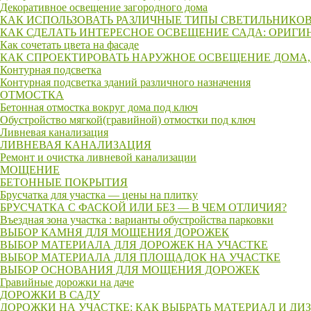
Декоративное освещение загородного дома
КАК ИСПОЛЬЗОВАТЬ РАЗЛИЧНЫЕ ТИПЫ СВЕТИЛЬНИКОВ
КАК СДЕЛАТЬ ИНТЕРЕСНОЕ ОСВЕЩЕНИЕ САДА: ОРИГИ
Как сочетать цвета на фасаде
КАК СПРОЕКТИРОВАТЬ НАРУЖНОЕ ОСВЕЩЕНИЕ ДОМА,
Контурная подсветка
Контурная подсветка зданий различного назначения
ОТМОСТКА
Бетонная отмостка вокруг дома под ключ
Обустройство мягкой(гравийной) отмостки под ключ
Ливневая канализация
ЛИВНЕВАЯ КАНАЛИЗАЦИЯ
Ремонт и очистка ливневой канализации
МОЩЕНИЕ
БЕТОННЫЕ ПОКРЫТИЯ
Брусчатка для участка — цены на плитку
БРУСЧАТКА С ФАСКОЙ ИЛИ БЕЗ — В ЧЕМ ОТЛИЧИЯ?
Въездная зона участка : варианты обустройства парковки
ВЫБОР КАМНЯ ДЛЯ МОЩЕНИЯ ДОРОЖЕК
ВЫБОР МАТЕРИАЛА ДЛЯ ДОРОЖЕК НА УЧАСТКЕ
ВЫБОР МАТЕРИАЛА ДЛЯ ПЛОЩАДОК НА УЧАСТКЕ
ВЫБОР ОСНОВАНИЯ ДЛЯ МОЩЕНИЯ ДОРОЖЕК
Гравийные дорожки на даче
ДОРОЖКИ В САДУ
ДОРОЖКИ НА УЧАСТКЕ: КАК ВЫБРАТЬ МАТЕРИАЛ И ДИ