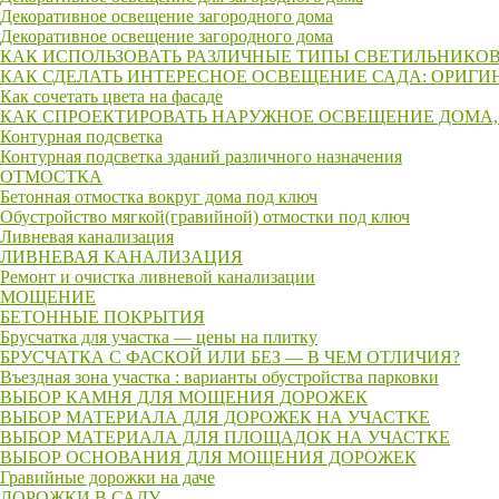
Декоративное освещение загородного дома
Декоративное освещение загородного дома
КАК ИСПОЛЬЗОВАТЬ РАЗЛИЧНЫЕ ТИПЫ СВЕТИЛЬНИКОВ
КАК СДЕЛАТЬ ИНТЕРЕСНОЕ ОСВЕЩЕНИЕ САДА: ОРИГИ
Как сочетать цвета на фасаде
КАК СПРОЕКТИРОВАТЬ НАРУЖНОЕ ОСВЕЩЕНИЕ ДОМА,
Контурная подсветка
Контурная подсветка зданий различного назначения
ОТМОСТКА
Бетонная отмостка вокруг дома под ключ
Обустройство мягкой(гравийной) отмостки под ключ
Ливневая канализация
ЛИВНЕВАЯ КАНАЛИЗАЦИЯ
Ремонт и очистка ливневой канализации
МОЩЕНИЕ
БЕТОННЫЕ ПОКРЫТИЯ
Брусчатка для участка — цены на плитку
БРУСЧАТКА С ФАСКОЙ ИЛИ БЕЗ — В ЧЕМ ОТЛИЧИЯ?
Въездная зона участка : варианты обустройства парковки
ВЫБОР КАМНЯ ДЛЯ МОЩЕНИЯ ДОРОЖЕК
ВЫБОР МАТЕРИАЛА ДЛЯ ДОРОЖЕК НА УЧАСТКЕ
ВЫБОР МАТЕРИАЛА ДЛЯ ПЛОЩАДОК НА УЧАСТКЕ
ВЫБОР ОСНОВАНИЯ ДЛЯ МОЩЕНИЯ ДОРОЖЕК
Гравийные дорожки на даче
ДОРОЖКИ В САДУ