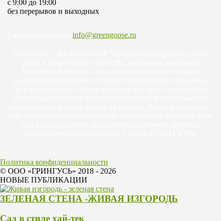
c 9:00 до 19:00
без перерывов и выходных
Свяжитесь с нами:
info@greengoose.ru
Компания “GREEN GOOSE” предлагает широкий спектр
услуг в сфере благоустройства земельных участков в
Московской области. Мы готовы помочь не только в
реализации масштабного проекта ландшафтного дизайна,
но и справиться с такими задачами как снос сооружений,
расчистка участка от мусора и ненужной растительности,
периодический покос травы на участке. Данный интернет-
сайт носит исключительно информационный характер и ни
при каких условиях не является публичной офертой,
определяемой положениями Статьи 437 (2) ГК РФ.
Политика конфиденциальности
© ООО «ГРИНГУСЬ» 2018 - 2026
НОВЫЕ ПУБЛИКАЦИИ
ЗЕЛЕНАЯ СТЕНА -ЖИВАЯ ИЗГОРОДЬ
Сад в стиле хай-тек