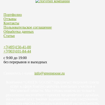
Портфолио
Отзывы
Контакты
Пользовательское соглашение
Обработка данных
Статьи
+7(495)150-41-00
+7(903)101-84-44
c 9:00 до 19:00
без перерывов и выходных
Свяжитесь с нами:
info@greengoose.ru
Компания “GREEN GOOSE” предлагает широкий спектр
услуг в сфере благоустройства земельных участков в
Московской области. Мы готовы помочь не только в
реализации масштабного проекта ландшафтного дизайна,
но и справиться с такими задачами как снос сооружений,
расчистка участка от мусора и ненужной растительности,