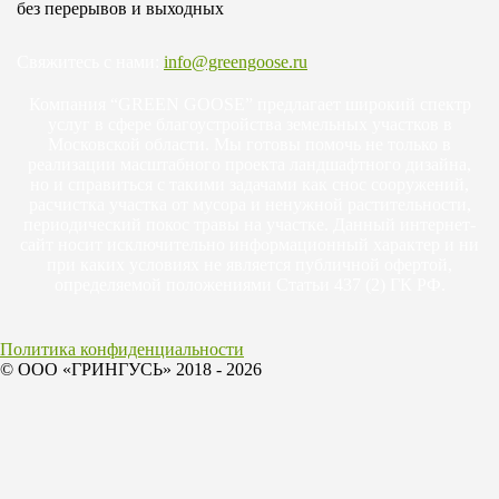
без перерывов и выходных
Свяжитесь с нами:
info@greengoose.ru
Компания “GREEN GOOSE” предлагает широкий спектр
услуг в сфере благоустройства земельных участков в
Московской области. Мы готовы помочь не только в
реализации масштабного проекта ландшафтного дизайна,
но и справиться с такими задачами как снос сооружений,
расчистка участка от мусора и ненужной растительности,
периодический покос травы на участке. Данный интернет-
сайт носит исключительно информационный характер и ни
при каких условиях не является публичной офертой,
определяемой положениями Статьи 437 (2) ГК РФ.
Политика конфиденциальности
© ООО «ГРИНГУСЬ» 2018 - 2026