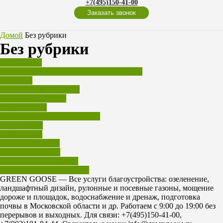
+7(495)150-41-00
Заказать звонок
Домой
Без рубрики
Без рубрики
Без рубрики
БЛАГОУСТРОЙСТВО | GREEN GOOSE
ГАЗОНЫ
ДЕМОНТАЖ И СНОС
ИДЕИ И СОВЕТЫ
ИЗБРАННОЕ
ИНЖЕНЕРНЫЕ СИСТЕМЫ
МОЩЕНИЕ
НАШ БЛОГ
НАШИ РАБОТЫ
НАШИ УСЛУГИ
РАБОТА С ГРУНТОМ
РАСЧИСТКА И УБОРКА
GREEN GOOSE — Все услуги благоустройства: озеленение,
ландшафтный дизайн, рулонные и посевные газоны, мощение
дороже и площадок, водоснабжение и дренаж, подготовка
почвы в Московской области и др. Работаем c 9:00 до 19:00 без
перерывов и выходных. Для связи: +7(495)150-41-00,