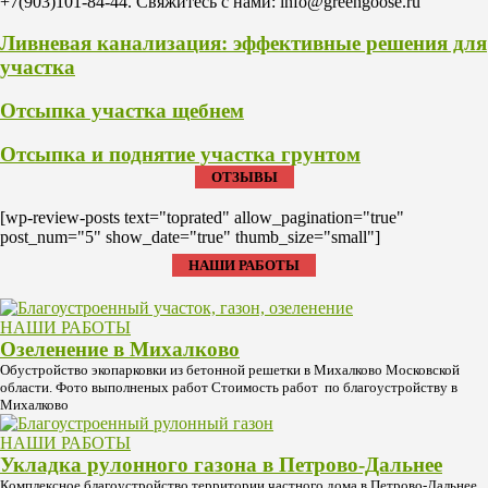
+7(903)101-84-44. Свяжитесь с нами: info@greengoose.ru
Ливневая канализация: эффективные решения для
участка
Отсыпка участка щебнем
Отсыпка и поднятие участка грунтом
ОТЗЫВЫ
[wp-review-posts text="toprated" allow_pagination="true"
post_num="5" show_date="true" thumb_size="small"]
НАШИ РАБОТЫ
НАШИ РАБОТЫ
Озеленение в Михалково
Обустройство экопарковки из бетонной решетки в Михалково Московской
области. Фото выполненых работ Стоимость работ по благоустройству в
Михалково
НАШИ РАБОТЫ
Укладка рулонного газона в Петрово-Дальнее
Комплексное благоустройство территории частного дома в Петрово-Дальнее