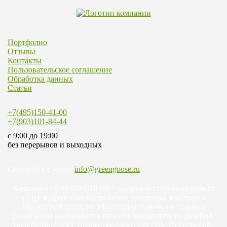
Портфолио
Отзывы
Контакты
Пользовательское соглашение
Обработка данных
Статьи
+7(495)150-41-00
+7(903)101-84-44
c 9:00 до 19:00
без перерывов и выходных
Свяжитесь с нами:
info@greengoose.ru
Компания “GREEN GOOSE” предлагает широкий спектр
услуг в сфере благоустройства земельных участков в
Московской области. Мы готовы помочь не только в
реализации масштабного проекта ландшафтного дизайна,
но и справиться с такими задачами как снос сооружений,