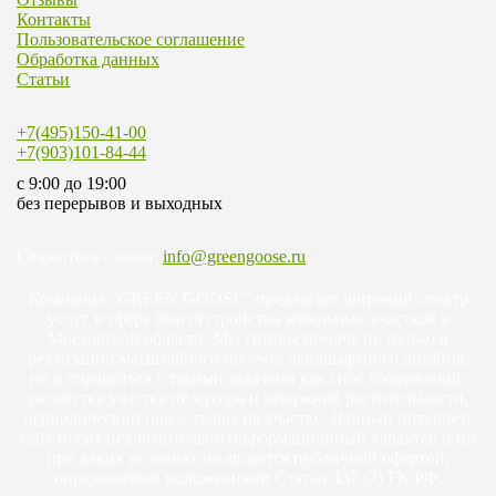
Контакты
Пользовательское соглашение
Обработка данных
Статьи
+7(495)150-41-00
+7(903)101-84-44
c 9:00 до 19:00
без перерывов и выходных
Свяжитесь с нами:
info@greengoose.ru
Компания “GREEN GOOSE” предлагает широкий спектр
услуг в сфере благоустройства земельных участков в
Московской области. Мы готовы помочь не только в
реализации масштабного проекта ландшафтного дизайна,
но и справиться с такими задачами как снос сооружений,
расчистка участка от мусора и ненужной растительности,
периодический покос травы на участке. Данный интернет-
сайт носит исключительно информационный характер и ни
при каких условиях не является публичной офертой,
определяемой положениями Статьи 437 (2) ГК РФ.