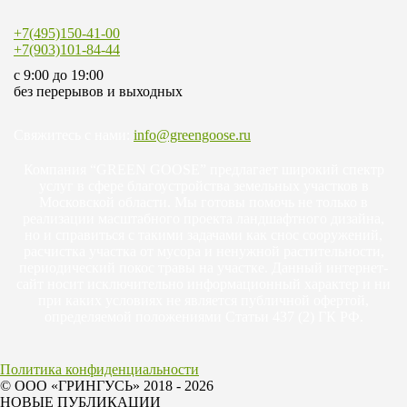
+7(495)150-41-00
+7(903)101-84-44
c 9:00 до 19:00
без перерывов и выходных
Свяжитесь с нами:
info@greengoose.ru
Компания “GREEN GOOSE” предлагает широкий спектр
услуг в сфере благоустройства земельных участков в
Московской области. Мы готовы помочь не только в
реализации масштабного проекта ландшафтного дизайна,
но и справиться с такими задачами как снос сооружений,
расчистка участка от мусора и ненужной растительности,
периодический покос травы на участке. Данный интернет-
сайт носит исключительно информационный характер и ни
при каких условиях не является публичной офертой,
определяемой положениями Статьи 437 (2) ГК РФ.
Политика конфиденциальности
© ООО «ГРИНГУСЬ» 2018 - 2026
НОВЫЕ ПУБЛИКАЦИИ